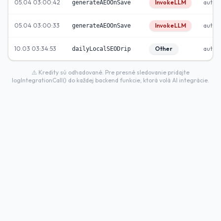
05.04 03:00:42
InvokeLLM
autom
generateAEOOnSave
05.04 03:00:33
InvokeLLM
autom
generateAEOOnSave
10.03 03:34:53
Other
autom
dailyLocalSEODrip
⚠️ Kredity sú odhadované. Pre presné sledovanie pridajte
logIntegrationCall() do každej backend funkcie, ktorá volá AI integrácie.