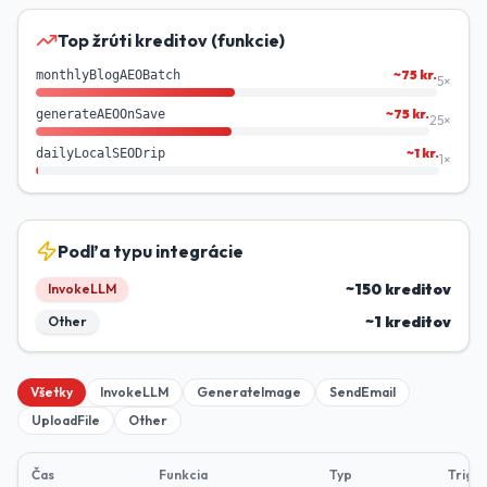
Top žrúti kreditov (funkcie)
~
75
kr.
monthlyBlogAEOBatch
5
×
~
75
kr.
generateAEOOnSave
25
×
~
1
kr.
dailyLocalSEODrip
1
×
Podľa typu integrácie
~
150
kreditov
InvokeLLM
~
1
kreditov
Other
Všetky
InvokeLLM
GenerateImage
SendEmail
UploadFile
Other
Čas
Funkcia
Typ
Trigg