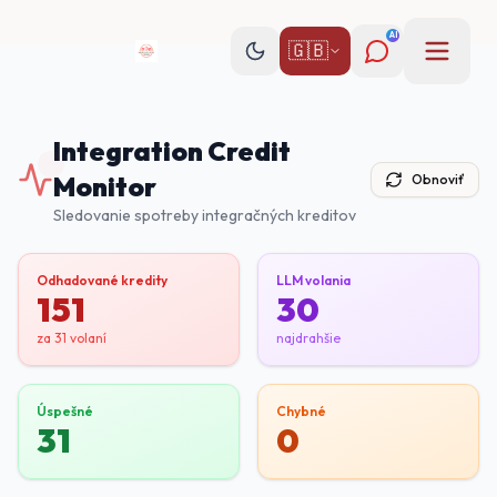
AI
🇬🇧
Integration Credit
Monitor
Obnoviť
Sledovanie spotreby integračných kreditov
Odhadované kredity
LLM volania
151
30
za
31
volaní
najdrahšie
Úspešné
Chybné
31
0