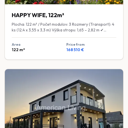
HAPPY WIFE, 122m²
Plocha: 122 m² / Počet modulov: 3 Rozmery (Transport): 4
ks (12,4 x 3,55 x 3,3 m) Výška stropu: 1,65 – 2,82 m ✔
KONŠTRUKCIA Rám: Sušené kalibrované drevo ošetrené
bio-ochranným náterom ✔ IZOLÁCIA Podlaha a strop:
Area
Price from
200 mm minerálna vlna (stlačená na 150 mm) Steny: 150
122
m²
168 510
€
mm čadičová vlna ✔ OKNÁ A DVERE Okná: Dvojkomorové
plastové okná, laminované, energeticky úsporné Vstupné
dvere: Plastové bezpečnostné Interiérové dvere: MDF ✔
EXTERIÉR Fasáda: Termodrevo alebo vinylové panely
Strecha: Imitácia falcovaného plechu ✔ INTERIÉR Obklad
stien: Sadrokartón a tapeta ✔ VYBAVENIE V CENE
Kúpeľňa: Umývadlo, Geberit WC, sprcha Grohe Kuchyňa:
Kuchynská zástena, kuchynský nábytok Vykurovanie:
Podlahové kúrenie (na 1. poschodí) ✔ TECHNICKÉ
INŠTALÁCIE Elektroinštalácia: Medené rozvody, zásuvky,
LED osvetlenie, vypínače, rozvodná skriňa s poistkami
Voda a odpady: Rozvody v stenách, príprava pre práčku,
umývadlo, drez a WC Vykurovanie: Elektrické (zásuvky
pod oknami pripravené pre elektrické konvektory)