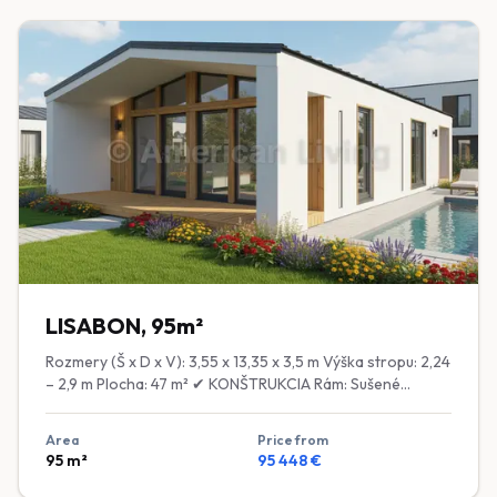
laminované, energeticky úsporné Vstupné dvere: Plastové
bezpečnostné Interiérové dvere: MDF ✔ EXTERIÉR
Fasáda: Škandinásky smrek Strecha: Falcovaný plech ✔
INTERIÉR Obklad stien: Prírodný drevený obklad alebo
laminátové panely ✔ VYBAVENIE V CENE Kúpeľňa:
Umývadlo, Geberit WC, sprcha Grohe Kuchyňa:
Kuchynská zástena (kuchyňa a podlahové kúrenie
voliteľné) ✔ TECHNICKÉ INŠTALÁCIE Elektroinštalácia:
Medené rozvody, zásuvky, LED osvetlenie, vypínače,
rozvodná skriňa s poistkami Voda a odpady: Rozvody v
stenách, príprava pre práčku, umývadlo, drez a WC
Vykurovanie: Elektrické (zásuvky pod oknami pripravené
pre elektrické konvektory) Klimatizácia: Zásuvka a výstuž
v stene pre montáž (jednotka voliteľná)
LISABON, 95m²
Rozmery (Š x D x V): 3,55 x 13,35 x 3,5 m Výška stropu: 2,24
– 2,9 m Plocha: 47 m² ✔ KONŠTRUKCIA Rám: Sušené
kalibrované drevo ošetrené bio-ochranným náterom ✔
IZOLÁCIA Podlaha a strop: 200 mm minerálna vlna
Area
Price from
(stlačená na 150 mm) Steny: 150 mm čadičová vlna ✔
95
m²
95 448
€
OKNÁ A DVERE Okná: Dvojkomorové plastové okná,
laminované, energeticky úsporné Vstupné dvere: Plastové