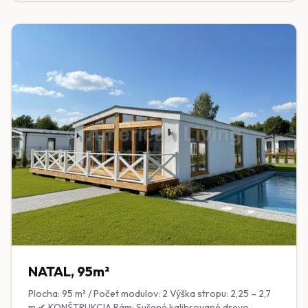
bezpečnostné Interiérové dvere: MDF ✔ EXTERIÉR
Fasáda: Kombinácia škandinávskeho smreku a
kompozitných panelov Strecha: Plechová krytina ✔
INTERIÉR Obklad stien: Prírodný drevený obklad ✔
VYBAVENIE V CENE Kúpeľňa: Umývadlo, Geberit WC
(sprcha voliteľná) Kuchyňa: Kuchynská zástena,
kuchynský nábytok ✔ TECHNICKÉ INŠTALÁCIE
Elektroinštalácia: Medené rozvody, zásuvky, LED
osvetlenie, vypínače, rozvodná skriňa s poistkami Voda a
odpady: Rozvody v stenách, príprava pre práčku,
umývadlo, drez a WC Vykurovanie: Elektrické (zásuvky
pod oknami pripravené pre elektrické konvektory)
Klimatizácia: Zásuvka a výstuž v stene pre montáž
(jednotka voliteľná)
NATAL, 95m²
Plocha: 95 m² / Počet modulov: 2 Výška stropu: 2,25 – 2,7
m ✔ KONŠTRUKCIA Rám: Sušené kalibrované drevo