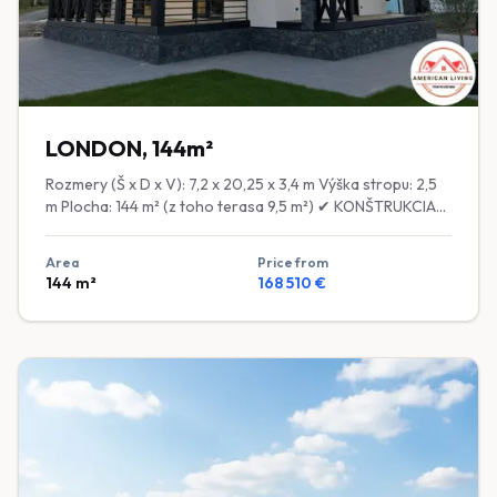
Klimatizácia: Zásuvka a výstuž v stene pre montáž
(jednotka voliteľná)
LONDON, 144m²
Rozmery (Š x D x V): 7,2 x 20,25 x 3,4 m Výška stropu: 2,5
m Plocha: 144 m² (z toho terasa 9,5 m²) ✔ KONŠTRUKCIA
Rám: Sušené kalibrované drevo ošetrené bio-ochranným
náterom ✔ IZOLÁCIA Podlaha: 200 mm minerálna vlna
Area
Price from
(stlačená na 150 mm) Steny: 150 mm čadičová vlna
144
m²
168 510
€
Strecha: 300 mm minerálna vlna (stlačená na 200 mm) ✔
OKNÁ A DVERE Okná: Dvojkomorové plastové okná,
laminované, energeticky úsporné Vstupné dvere: Plastové
bezpečnostné Interiérové dvere: MDF ✔ EXTERIÉR
Fasáda: Termodrevo alebo omietka Strecha: Trapézový
plech alebo škridla ✔ INTERIÉR Obklad stien: Prírodný
drevený obklad alebo sadrokartón s tapetou Podlahy:
Laminát ✅ VYBAVENIE ZAHRNUTÉ V CENE 🍳 Kuchyňa:
Kuchynská linka (nábytok) + Kuchynská zástena 🔥
Kúrenie: Podlahové kúrenie (na prízemí a v kúpeľni na