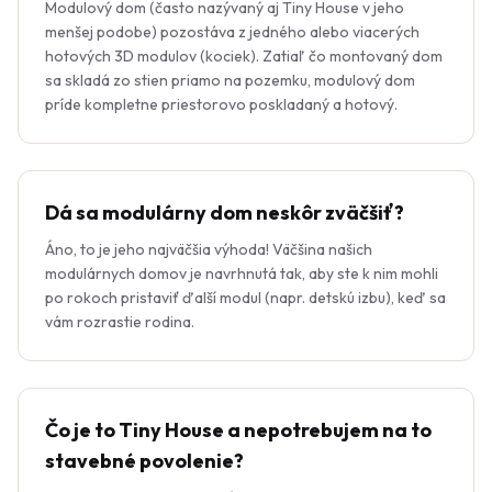
Modulový dom (často nazývaný aj Tiny House v jeho
menšej podobe) pozostáva z jedného alebo viacerých
hotových 3D modulov (kociek). Zatiaľ čo montovaný dom
sa skladá zo stien priamo na pozemku, modulový dom
príde kompletne priestorovo poskladaný a hotový.
Dá sa modulárny dom neskôr zväčšiť?
Áno, to je jeho najväčšia výhoda! Väčšina našich
modulárnych domov je navrhnutá tak, aby ste k nim mohli
po rokoch pristaviť ďalší modul (napr. detskú izbu), keď sa
vám rozrastie rodina.
Čo je to Tiny House a nepotrebujem na to
stavebné povolenie?