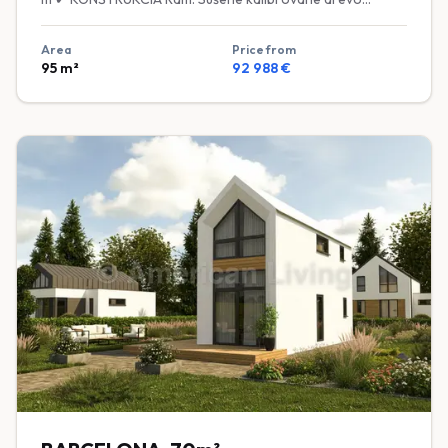
ošetrené bio-ochranným náterom ✔ IZOLÁCIA Podlaha a
strop: 200 mm minerálna vlna (stlačená na 150 mm)
Area
Price from
Steny: 150 mm čadičová vlna ✔ OKNÁ A DVERE Okná:
95
m²
92 988
€
Dvojkomorové plastové okná, laminované, energeticky
úsporné Vstupné dvere: Plastové bezpečnostné
Interiérové dvere: MDF ✔ EXTERIÉR Fasáda: Škandinásky
smrek Strecha: Plechová krytina ✔ INTERIÉR Obklad stien:
Prírodný drevený obklad ✔ VYBAVENIE V CENE Kúpeľňa:
Umývadlo, Geberit WC, sprcha Grohe Kuchyňa:
Kuchynská zástena, kuchynský nábytok Vykurovanie:
Podlahové kúrenie (izby + kúpeľňa) Extra: Terasa 25,4 m²
v cene ✔ TECHNICKÉ INŠTALÁCIE Elektroinštalácia:
Medené rozvody, zásuvky, LED osvetlenie, vypínače,
rozvodná skriňa s poistkami Voda a odpady: Rozvody v
stenách, príprava pre práčku, umývadlo, drez a WC
Vykurovanie: Elektrické (zásuvky pod oknami pripravené
pre elektrické konvektory) Klimatizácia: Zásuvka a výstuž
v stene pre montáž (jednotka voliteľná)