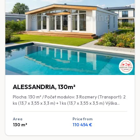
poschodí) 🛁 Sanita: Vaňa (na 2. poschodí), Sprchový kút,
Závesné WC (systém Geberit), Umývadlo so skrinkou 🚰
Batérie: Značkové batérie Grohe ❄️ Klimatizácia: Príprava
(zásuvka + výstuž v stene) 💧 Ohrev vody: Elektrický bojler
⚡ Elektroinštalácia: Komplet (vrátane zásuviek a
vypínačov) 🏡 Terasa: 9,5 m² zabudovaná terasa ❌
DOPLNKOVÁ MOŽNOSŤ / ZA PRÍPLATOK ❄️ Samotná
jednotka klimatizácie a jej montáž
ALESSANDRIA, 130m²
Plocha: 130 m² / Počet modulov: 3 Rozmery (Transport): 2
ks (13,7 x 3,55 x 3,3 m) + 1 ks (13,7 x 3,55 x 3,5 m) Výška
stropu: 2,31 – 2,68 m ✔ KONŠTRUKCIA Rám: Sušené
kalibrované drevo ošetrené bio-ochranným náterom ✔
Area
Price from
IZOLÁCIA Podlaha a strop: 200 mm minerálna vlna
130
m²
110 454
€
(stlačená na 150 mm) Steny: 150 mm čadičová vlna ✔
OKNÁ A DVERE Okná: Dvojkomorové plastové okná,