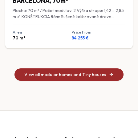
BARCELONA, 70m²
Plocha: 70 m² / Počet modulov: 2 Výška stropu: 1,42 – 2,85
m ✔ KONŠTRUKCIA Rám: Sušené kalibrované drevo
ošetrené bio-ochranným náterom ✔ IZOLÁCIA Podlaha a
strop: 200 mm minerálna vlna (stlačená na 150 mm)
Area
Price from
Steny: 150 mm čadičová vlna ✔ OKNÁ A DVERE Okná:
70
m²
84 255
€
Dvojkomorové plastové okná, laminované, energeticky
úsporné Vstupné dvere: Plastové bezpečnostné
Interiérové dvere: MDF ✔ EXTERIÉR Fasáda: Kombinácia
škandinávskeho smreku a imitácie falcovaného plechu
Strecha: Falcovaný plech ✔ INTERIÉR Obklad stien:
Prírodný drevený obklad alebo laminátové panely ✔
View all modular homes and Tiny houses
VYBAVENIE V CENE Kúpeľňa: Umývadlo, Geberit WC,
sprcha Grohe Kuchyňa: Kuchynská zástena ✔ TECHNICKÉ
INŠTALÁCIE Elektroinštalácia: Medené rozvody, zásuvky,
LED osvetlenie, vypínače, rozvodná skriňa s poistkami
Voda a odpady: Rozvody v stenách, príprava pre práčku,
umývadlo, drez a WC Vykurovanie: Elektrické (zásuvky
pod oknami pripravené pre elektrické konvektory)
Klimatizácia: Zásuvka a výstuž v stene pre montáž
(jednotka voliteľná)