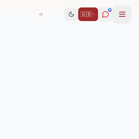
AI
🇬🇧