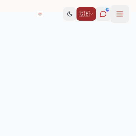
AI
🇬🇧