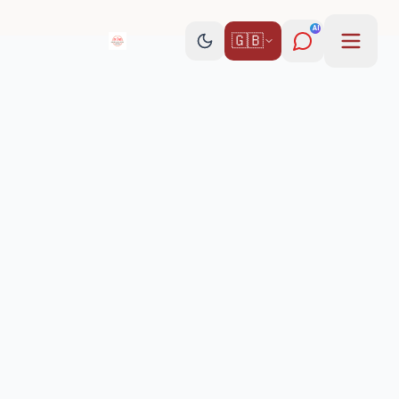
AI
🇬🇧