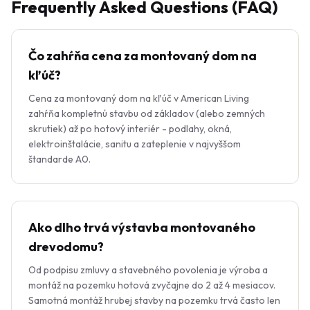
Frequently Asked Questions (FAQ)
Čo zahŕňa cena za montovaný dom na
kľúč?
Cena za montovaný dom na kľúč v American Living
zahŕňa kompletnú stavbu od základov (alebo zemných
skrutiek) až po hotový interiér - podlahy, okná,
elektroinštalácie, sanitu a zateplenie v najvyššom
štandarde A0.
Ako dlho trvá výstavba montovaného
drevodomu?
Od podpisu zmluvy a stavebného povolenia je výroba a
montáž na pozemku hotová zvyčajne do 2 až 4 mesiacov.
Samotná montáž hrubej stavby na pozemku trvá často len