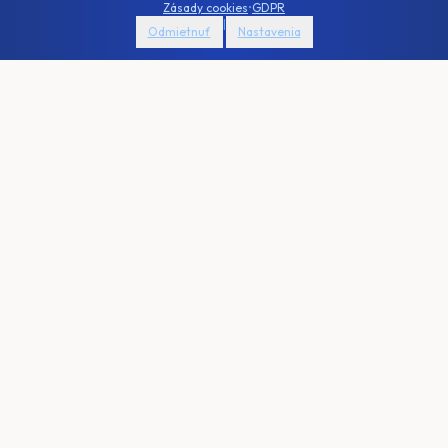
Zásady cookies
•
GDPR
|
Odmietnuť
Nastavenia
Distributor and builder of modular and prefab houses. More than
700 houses built since 2008.
Official distributor of TicabHouse, JAK modules, Prosto House