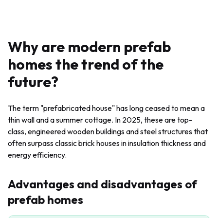
sušenej dosky v sekciách 145×45, superdifúzna membrána
Strotex1300, parozábrana Strotex AL90, strecha z
falcovaného plechu, podhľad sušené hobľované drevo ✔
IZOLÁCIA Nezhorľavá tepelná izolačná vrstva,
Why are modern prefab
hydrofóbna minerálna vlna Izovat (150 mm steny a
strecha, 200 mm podlaha) ✔ OKNÁ 5 komorový PVC
homes the trend of the
profil 70, dvojkomorové sklo ✔ SADA PRE
SVOJPOMOCNÚ MONTÁŽ Vrátane detailného návodu,
future?
materiály pre interné steny a obloženia a inštalácie nie sú
súčasťou balíka
The term "prefabricated house" has long ceased to mean a
thin wall and a summer cottage. In 2025, these are top-
class, engineered wooden buildings and steel structures that
often surpass classic brick houses in insulation thickness and
energy efficiency.
Advantages and disadvantages of
prefab homes