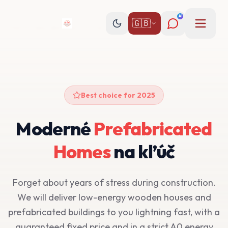
AI
🇬🇧
Best choice for 2025
Moderné
Prefabricated
Homes
na kľúč
Forget about years of stress during construction.
We will deliver low-energy wooden houses and
prefabricated buildings to you lightning fast, with a
guaranteed fixed price and in a strict A0 energy